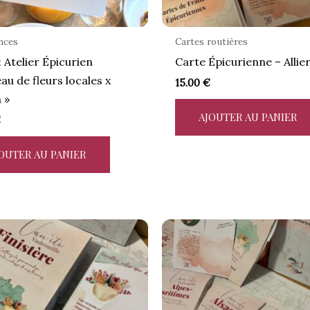
nces
Cartes routières
: Atelier Épicurien
Carte Épicurienne – Allie
au de fleurs locales x
15.00
€
 »
AJOUTER AU PANIER
€
OUTER AU PANIER