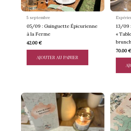
5 septembre
Expérie
05/09 : Guinguette Épicurienne
13/09 
à la Ferme
« Table
brunch
42.00
€
70.00
AJOUTER AU PANIER
AJ