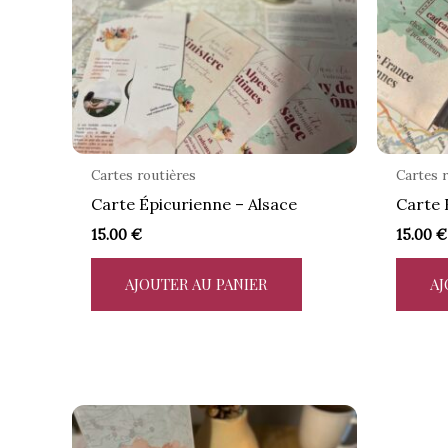
Cartes routières
Cartes 
Carte Épicurienne – Alsace
Carte 
15.00
€
15.00
€
AJOUTER AU PANIER
AJ