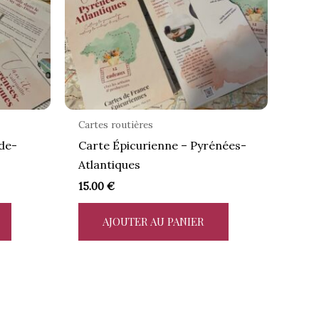
Cartes routières
de-
Carte Épicurienne – Pyrénées-
Atlantiques
15.00
€
AJOUTER AU PANIER