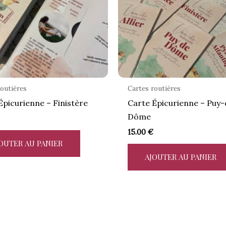
routières
Cartes routières
Épicurienne – Finistère
Carte Épicurienne – Puy-
Dôme
15.00
€
OUTER AU PANIER
AJOUTER AU PANIER