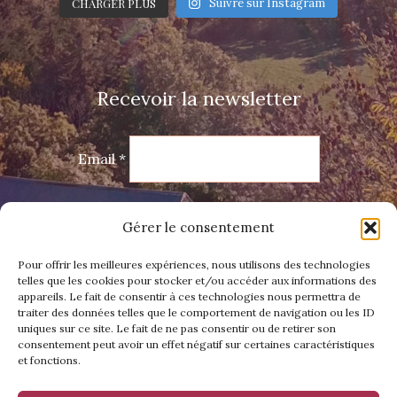
CHARGER PLUS
Suivre sur Instagram
Recevoir la newsletter
Email *
Gérer le consentement
Prénom
Pour offrir les meilleures expériences, nous utilisons des technologies
telles que les cookies pour stocker et/ou accéder aux informations des
Votre adresse e-mail est uniquement utilisée pour
appareils. Le fait de consentir à ces technologies nous permettra de
vous envoyer notre newsletter et des informations
traiter des données telles que le comportement de navigation ou les ID
uniques sur ce site. Le fait de ne pas consentir ou de retirer son
sur les activités de Van'Iti Vadrouille. Vous pouvez à
consentement peut avoir un effet négatif sur certaines caractéristiques
tout moment utiliser le lien de désabonnement
et fonctions.
inclus dans la newsletter.