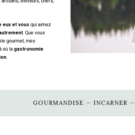
artisans, éleveurs, chefs,
e eux et vous
qui aimez
 autrement
. Que vous
ple gourmet, mes
 où la
gastronomie
ion
.
MANDISE — INCARNER — TRANSMETTRE 