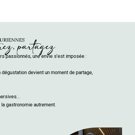
CURIENNES
rez, partagez
urs passionnés, une envie s’est imposée :
 dégustation devient un moment de partage,
mersives…
 la gastronomie autrement.