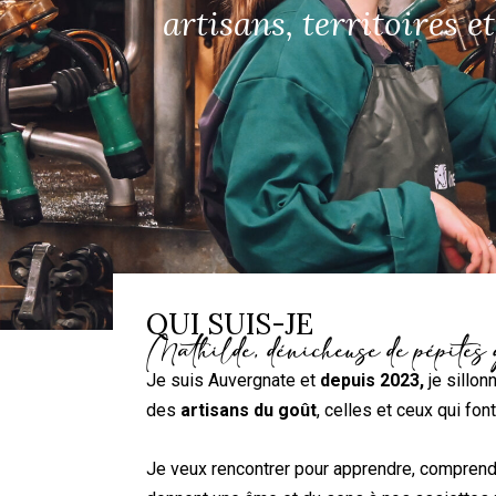
artisans, territoires 
QUI SUIS-JE
Mathilde, dénicheuse de pépites
Je suis Auvergnate et
d
epuis 2023,
je sillon
des
artisans du goût
, celles et ceux qui font
Je veux rencontrer pour apprendre, comprendr