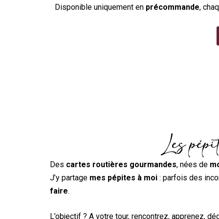
Disponible uniquement en
précommande
, cha
Les pépi
Des
cartes routières gourmandes
, nées de
mo
J’y partage
mes pépites à moi
: parfois des inc
faire
.
L’objectif ? A votre tour, rencontrez, apprenez, dég