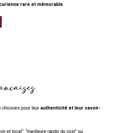
icurienne rare et mémorable
.
rançaises
s choisies pour leur
authenticité et leur savoir-
son et local”, “meilleure rando du coin” ou