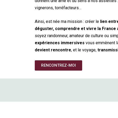
donnent une âme et du sens à nos assiettes : 
vignerons, torréfacteurs…
Ainsi, est née ma mission : créer le
lien entr
déguster, comprendre et vivre la France
soyez randonneur, amateur de culture ou sim
expériences immersives
vous emmènent là
devient rencontre
, et le voyage,
transmiss
RENCONTREZ-MOI
GOUR