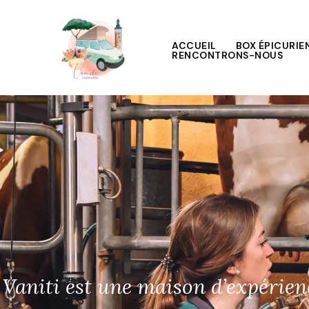
Aller
au
contenu
ACCUEIL
BOX ÉPICURIE
RENCONTRONS-NOUS
Vaniti est une maison d’expérien