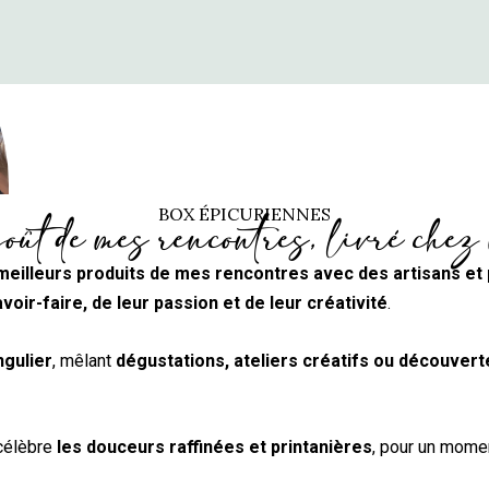
BOX ÉPICURIENNES
oût de mes rencontres, livré chez
meilleurs produits de mes rencontres avec des artisans et 
avoir-faire, de leur passion et de leur créativité
.
gulier
, mêlant
dégustations, ateliers créatifs ou découvert
 célèbre
les douceurs raffinées et printanières
, pour un mome